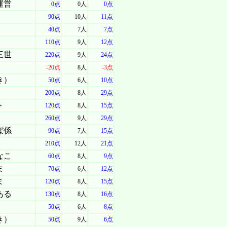
運営
0点
0人
0点
90点
10人
11点
40点
7人
7点
110点
9人
12点
三世
220点
9人
24点
-20点
8人
-3点
き）
50点
6人
10点
200点
8人
29点
ト
120点
8人
15点
260点
9人
29点
ぼ係
90点
7人
15点
210点
12人
21点
なこ
60点
8人
9点
ま
70点
6人
12点
ま
120点
8人
15点
ある
130点
8人
16点
50点
6人
8点
き）
50点
9人
6点