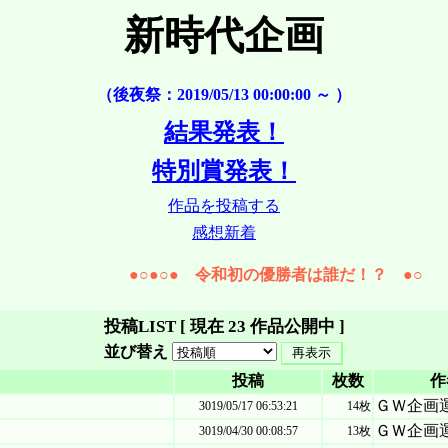
新時代企画
（後夜祭：2019/05/13 00:00:00 ～ ）
結果発表！
特別賞発表！
作品を投稿する
感想新着
●○●○● 令和初の優勝者は誰だ！？ ●○●○●
投稿LIST [ 現在 23 作品公開中 ]
並び替え
投稿
枚数
作
ＧＷ企画
3019/05/17 06:53:21
14枚
ＧＷ企画
3019/04/30 00:08:57
13枚