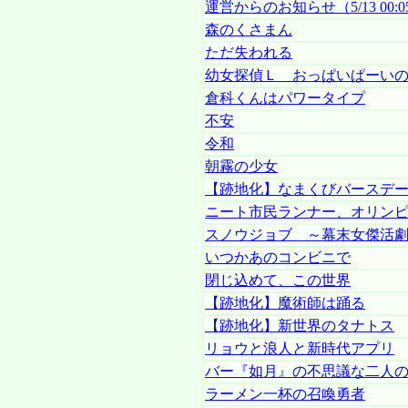
運営からのお知らせ（5/13 00:
森のくさまん
ただ失われる
幼女探偵Ｌ おっぱいぱーい
倉科くんはパワータイプ
不安
令和
朝霧の少女
【跡地化】なまくびバースデ
ニート市民ランナー、オリン
スノウジョブ ～幕末女傑活
いつかあのコンビニで
閉じ込めて、この世界
【跡地化】魔術師は踊る
【跡地化】新世界のタナトス
リョウと浪人と新時代アプリ
バー『如月』の不思議な二人
ラーメン一杯の召喚勇者