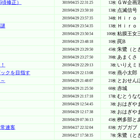
05頃修正）
ＧＷ企画
3019/04/25 22:31:25
12枚
点滅信号
2019/04/29 23:59:10
13枚
Ｈｉｒｏ
2019/04/29 23:57:35
34枚
の謎
Ｈｉｒｏ
2019/04/29 23:54:35
13枚
粘膜王女
2019/04/29 23:50:54
100枚
罠B
2019/04/29 23:48:18
10枚
朱鷺（と
2019/04/29 23:29:50
45枚
あまくさ
2019/04/29 23:27:50
39枚
ー！
いりえミ
2019/04/29 22:29:13
3枚
ピックを目指す
燕小太郎
2019/04/29 22:13:08
95枚
劇～
とおせん
2019/04/29 21:48:07
21枚
赤城
2019/04/29 21:25:50
68枚
むとうな
2019/04/29 21:17:18
17枚
おはぎや
2019/04/29 12:54:45
3枚
おはぎや
2019/04/29 12:17:38
3枚
桝多部と
2019/04/29 07:36:13
45枚
の常連客
ガブガブ
2019/04/27 22:32:04
83枚
朱鷺（と
2019/04/27 17:58:35
7枚