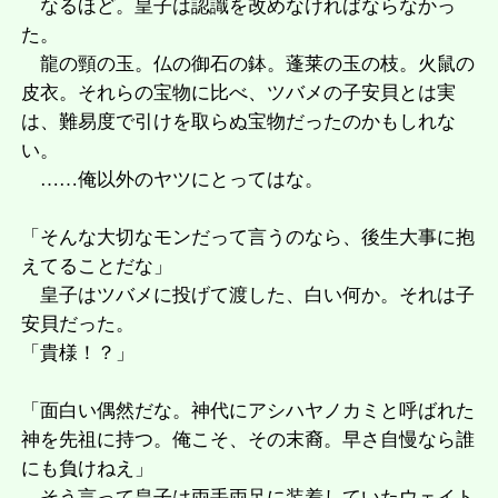
なるほど。皇子は認識を改めなければならなかっ
た。
龍の頸の玉。仏の御石の鉢。蓬莱の玉の枝。火鼠の
皮衣。それらの宝物に比べ、ツバメの子安貝とは実
は、難易度で引けを取らぬ宝物だったのかもしれな
い。
……俺以外のヤツにとってはな。
「そんな大切なモンだって言うのなら、後生大事に抱
えてることだな」
皇子はツバメに投げて渡した、白い何か。それは子
安貝だった。
「貴様！？」
「面白い偶然だな。神代にアシハヤノカミと呼ばれた
神を先祖に持つ。俺こそ、その末裔。早さ自慢なら誰
にも負けねえ」
そう言って皇子は両手両足に装着していたウェイト