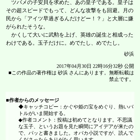
ツバメの子安貝を求めた、あの皇子である。皇子は
その超スピードでもって、どんな攻撃をも回避。月の
民から「アイツ早過ぎるんだけどー！？」と大層に嫌
がられたそうな。
かくして大いに武勲を上げ、英雄の誕生と相成った
わけである。玉子だけに。めでたし、めでたし。
砂浜
2017年04月30日 22時16分32秒 公開
■この作品の著作権は 砂浜 さんにあります。無断転載は
禁止です。
■作者からのメッセージ
◆キャッチコピー：かぐや姫の宝をめぐり、熱いバ
トルがいま開始する。
◆作者コメント：投稿は初めてとなります。不思議
な玉子、というお題を見た瞬間にアイデアが来たの
で、パッと書きました。オバカ小説ですが、読んで
くださったらありがたく思います。