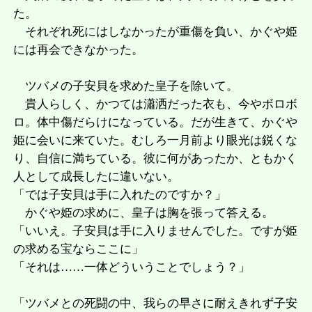
た。
それぞれ死にはしなかったが重傷を負い、かぐや姫
には再会できなかった。
ツバメの子安貝を求めた皇子を除いて。
貴人らしく、かつては瀟洒だった衣も、今やボロボ
ロ。体中傷だらけになっている。だが生きて、かぐや
姫に会いに来ていた。むしろ一月前より眼光は鋭くな
り、自信に満ちている。彼に何があったか、ともかく
人として成長したに違いない。
「では子安貝は手に入れたのですか？」
かぐや姫の求めに、皇子は胸を張って答える。
「いいえ。子安貝は手に入りませんでした。ですが姫
の求める宝ならここに」
「それは……一体どういうことでしょう？」
「ツバメとの死闘の中、我らの早さに耐えきれず子安