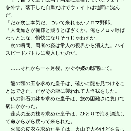
を外す。落下した自重だけでウェイトは地面に沈ん
だ。
「だが次は本気だ。ついて来れるかノロマ野郎」
「人間如きが俺様と競うとほざくか。俺をノロマ呼ば
わりとはな。愉快になりそうじゃねえか」
次の瞬間、両者の姿は常人の視界から消えた。ハイ
スピードバトルに突入したのだ。
……それから一ヶ月後。かぐや姫の邸宅にて。
龍の頸の玉を求めた皇子は、確かに龍を見つけるこ
とはできた。だがその龍に襲われて大怪我をした。
仏の御石の鉢を求めた皇子は、旅の困難さに負けて
病にかかった。
蓬莱の玉の枝を求めた皇子は、ひとりで海を漂流し
て命からがら戻って来られた。
火鼠の皮衣を求めた皇子は、火山で大やけどを負っ