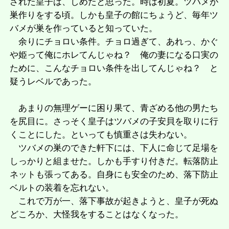
された皇子は、しめたと思った。時は初夏。ツバメが
巣作りをする頃。しかも皇子の館にちょうど、毎年ツ
バメが巣を作っていると知っていた。
余りにチョロい条件。チョロ過ぎて、あれっ、かぐ
や姫って俺にホレてんじゃね？ 俺の妻になる口実の
ために、こんなチョロい条件を出してんじゃね？ と
疑うレベルであった。
あまりの無理ゲーに困り果て、青ざめる他の男たち
を尻目に。さっそく皇子はツバメの子安貝を取りに行
くことにした。といっても慎重さは失わない。
ツバメの巣のできた軒下には、下人に命じて足場を
しっかりと組ませた。しかも手すり付きだ。転落防止
ネットも張ってある。自身にも安全のため、落下防止
ベルトの装着を忘れない。
これで万が一、落下事故が起きようと、皇子が死ぬ
どころか、大怪我をすることはなくなった。