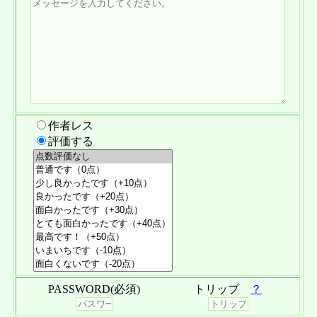
もし欠点を一個あげるなら、あっという間に終わってしまう点でし
触れていただきたかったところですが、単純に自分が無知なだけの
てしまいました｡感想を書くのが遅れた一因でもあります｡要は、砂
＞だったら、例えば主人公が全ての事情を最初から把握済みだった
ょうか？
可能性もありますので指摘という程にはなりません。
浜さんのせいです ←
＞子安貝とは！ 早き者として認めた相手にのみ贈られる、ツバメ
ただ、ツバメとのハイスピードバトル……ここが完全にカットさ
と変えてみましょうか。すると「あのバケモノのところへ行くの
そう、まさにこの作品こそがデッドス(自主規制)だったわけです！
にとって友情と名誉の証。
れ、次のシーンに移ってしまったのが非常に残念でした。
か！」とレイパーに襲われる理由が出来てくる。そして、そういう
さて、肝心の本編ですが。
タイトルにもスピードと書いてあることですし、このバトルはこち
諦念みたいなものを持った人間の目に映る風景とはどのようなもの
かぐや姫を下敷きにした物語と言うこともあり、展開は比較的飲
E-Mail
pass
あれは友情と名誉の証だったんですね！
らの作品に措いて盛り上がる場面ではないかと思います。
なのか。それはきっと、独特な美しさになってくるでしょう。
ともあれ、楽しませていただきました。ありがとうございました。
み込みやすかったかと思います。
ところでこの部分、「速き者」の間違いではありませんか？
仰る通りおばかなノリでコメディ仕立てになっているため、時折
それとも、子安貝だけに「早き者」で正解？
ここが肝だと思うのです。
すみません、主人公が全ての事情を把握済みだと、どうしてレイピ
クスリとしながら楽しく読ませていただきました。個人的には姫の
ツバメのキャラも面白いものでしたし、どういうバトルを繰り広げ
ストに襲われる理由が出来てくるのか分かりませんでした。よろし
それでは、執筆お疲れさまでした！
「帰れ☆」が好みです……何というか、全くキャラも設定も一致し
＞月の民から「アイツ早過ぎるんだけどー！？」と大層に嫌がられ
るのか、王子との友情がどのように芽生えるのか、それをドラマテ
ければ、もう少し詳しく教えて頂けると助かります。
作者レス
てはいないのですが、東方の輝夜ちゃんを連想したのは自分だけで
たそうな。
ィックに描いてほしかったです。
E-Mail
pass
しょうか。
評価する
確かに早き者だと嫌がられそうですね、お姫様に（笑）
もったいないなぁと感じてしまいました。
とまれ。
ところで指摘ですが、テーマの「不思議な卵」がそれほど活かさ
企画参加、お疲れさまでした。
れていないように感じました。
いろいろ書いてしまいましたが、かぐや姫ネタが楽しい作品でし
以上となります。
「子安貝」を知らなかった自分としてはその名前だけで不思議では
た。
読ませていただき、ありがとうございました。
(0521 追記)
あるのですが、この部分、特に掘り下げられていませんし極端な話
今後のご活躍を期待しています。
最後の質問についてですが、理解しました。
ただの卵の殻ですからね……物語中で何かしらの解釈が付け加えら
つまり主人公は、あのシーンで美間城氏＝ファルーシャの正体を知
E-Mail
pass
れているのならともかく、姫が単純に「取ってこいや」と言っただ
E-Mail
pass
ってしまう。にもかかわらず、マインドコントロールによって怪物
けの代物では「不思議」とは言いかねます。
の懐に向かわずにはいられない。そういう流れが作れるという意味
因みに自分は「竹取物語」の本筋に関してもさほど詳しくはあり
ですね？
ません。
ただ。
PASSWORD(必須)
トリップ
？
それですと、ストーリーの都合でレイピストを使い捨てキャラにし
ぱっと思いついただけのアイデアですが、姫様の「帰れ☆」が
ているという点は変わりませんが、それはいいのでしょうか？
「孵れ☆」に繋げられるような文脈だったのなら面白かったかもな