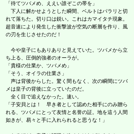
「待てツバメめ、ええい誰ぞこの帯を」
下人に解かせようとした瞬間、ベルトはパラリと切
れて落ちた。切り口は鋭い。これはカマイタチ現象。
超音速により発生した衝撃波が空気の断層を作り、風
の刃を生じさせたのだ！
今や皇子にもありありと見えていた。ツバメから立
ち上る、圧倒的強者のオーラが。
「貴様の仕業か、ツバメめ」
「そう、オイラの仕業さ」
声は背後からした。驚く間もなく、次の瞬間にツバ
メは皇子の背後に立っていたのだ。
全く目で追えなかった。速い。
「子安貝とは！ 早き者として認めた相手にのみ贈ら
れる、ツバメにとって友情と名誉の証。地を這う人間
如きが、易々と手に入れられると思うな！」