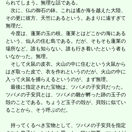
られてしまう。無理な話である。
次に、仏の御石の鉢。これは遙か海を越えた大陸、
その更に彼方、天竺にあるという。あまりに遠すぎて
無理だ。
今度は、蓬莱の玉の枝。蓬莱とはどこかの海にある
という、仙人の住む島である。だが、そもそも蓬莱の
場所など、誰も知らない。誰も行き着いたという者も
いなかった。無理。
そして火鼠の皮衣。火山の中に住むという火鼠から
はぎ取った皮で、衣を作れというのだが。火山の中に
入って火鼠を捕らえるというのが、まず無理。
最後に指定された宝物は、ツバメの子安貝だった。
ツバメの子安貝とは、ツバメの雛が孵った跡の玉子の
殻のことである。ちょうど玉子の殻が、貝殻に似てい
ることから、そう呼ぶのだ。
持ってくるべき宝物として、ツバメの子安貝を指定