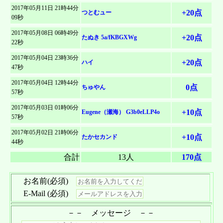
く現代っぽいディテールが出てきてなかなかに雰囲気良く作ってあ
ただあまりにさっくり終わりすぎて、どうにも読後感が薄いで
こんばんわナマケモノと申します。本作を読ませて頂いたので、
2017年05月11日 21時44分
構成がお見事だと思います。
文章は軽快で読みやすかったです。「余りにチョロい条件」とか
・ひとまず、ウンコで笑った私の知能指数は小学生並みだというこ
るなあと感心しました｡特に、子安貝を奪ったのに投げて返したシ
+20点
つとむュー
す。好みで言えば、もうちょっと熱いバトルとか友情とか読みたか
感想を書かせて頂きます。
09秒
「無理ゲー」といった言葉で、お話の方向性とノリがわかりまし
とがわかりました。
ーンが好きです｡これで御作が明確なギャグ作品であり、そういう
ったです。スピードバトル読みたい。読みたいよう。
くすりと笑えるかぐや姫のパロディでした。
皇子のウザったらしいキャラにも好感がもてました。
た。地の文と台詞の割合も適切で、現代風のギャグ小説としてお手
世界観なんだと明示できていて、電車の中なのにくすっと笑っちゃ
GW企画の執筆、お疲れ様でした。
2017年05月08日 06時49分
あと、一度は子安貝を手にしているのに、あっさり返しちゃうん
拙作『ファルーシャの母』に頂いたご感想について。
燕の子安貝はファンタジーでもおなじみのアイテムですね。それ
スピード感がそのまま笑いを誘っている御作、読ませていただきあ
+20点
本のような文章だったと思います。全体の構成もきれいにまとまっ
たぬき 5a/fKBGXWg
・かぐや姫がベースなので、これと言った感想も出ないというのが
いました｡砂浜さんのせいです｡
御作を拝読いたしましたので、感想を記したいと思います。
22秒
ですよね。いいけど。そういうやつなんでしょうけど、この皇子。
にしても、皇子の斜め右上な成長が何ともいえずいい味だしてま
りがとうございました。
ていました。
正直なところです。
＞結局このレイプって何だったのかな、と。
す。面白いSSをありがとうございました。
気になった点を挙げるとすれば、ネタのパンチ力としては物足り
おはようございます。たぬきです。
2017年05月04日 23時36分
死ぬはずの人間が死なないオリジナルストーリーは評価します
一方で、そんなギャグ世界だからこそ、「早さに耐えきれずに壊れ
＞ツバメの子安貝とは、ツバメの雛が孵った跡の玉子の殻のことで
おつかれさまでした。
+20点
ハイ
E-Mail
pass
なさを感じたことです。ストーリーにしろネタそのものにしろ、も
面白かった。「帰れ☆」が何気にツボってしまいました。
47秒
が、それだけです。
た」というところをもっと膨らませて、超高速粒子となって時間を
ある。
今後も頑張ってください。
序盤のレイプ未遂のことでしょうか？（ラストでファルーシャの卵
E-Mail
pass
うひと押し「おっ」と目を引くものが欲しいかなと思いました。勝
かぐや姫のオマージュなので特にこう、感想が思いつきません。
越えたとか、外宇宙にまで進出したとか、馬鹿SF要素を入れてくれ
を孕まされるのも、一種のレイプとも言えますから）
こんにちは、『子安貝デッドスピード』拝見しました。
2017年05月04日 12時44分
手にパッと思いついたところでは、かぐや姫のキャラを濃くする、
安全ベルトとか落下防止ネットとか、ギャグを匂わせる単語選びも
・読み違いや勘違いがあったらすみません。
0点
たらわたしみたいなSF好きなおっさんがもっと釣れたように思いま
ちゅやん
ま、まさか、不思議な卵でツバメの子安貝が出てくるとは！
E-Mail
pass
序盤のレイピストはファルーシャの姿を読者にちょい見せしておく
57秒
皇子と下人のやりとりをエピソード化する、更にギャグを散りばめ
それらしかったです。(ツバメとのやり取りはちょっとくさかった)
では、失礼します。
すし、あるいはシンプルに燕とせず、つば九郎あたりにしていたら
自分は、去年のGW企画にかぐや姫ネタで参加していたので、ビッ
ためのモブでしたが、少し安易だったかもしれません。
るなど…いいものが思いつかなくてすみませんが…。強烈な個性と
野球ファンなんかも釣れたんじゃないかなあと感じました｡
コメントさせていただきます。
2017年05月03日 01時06分
クリです。
面白い！
+10点
Eugene（瀬海） G3b0eLLP4o
いうかオリジナリティがあれば、読んだあともっと満足できるかな
E-Mail
pass
E-Mail
pass
御作をよくまとまっていると評するか、予定調和とするか、結局の
57秒
このアイディアはなかなか良かったと思います。
＞例えば子供の絵日記を読むと「朝起きました。歯を磨きました。
いやー、好きですね。
と思いました。ソツがないのは素晴らしいことですが、たとえ上手
ところギャグとしての色気というかムラっ気にやや乏しかったのが
最初は昔話風に進んで行くのかなと思ったのですがまさか、転落防
遊園地に行きました」とエピソードが並ぶだけで、中心がなかった
こういう馬鹿馬鹿しい話。かなりツボりました！
こんばんは、瀬海と申します。
くなくても読んだあとも心に残るものがあれば、読んでよかったと
2017年05月02日 21時06分
惜しまれるところでしょうか｡
止ネットが出てくるとは…所々クスッてなりながらすんなり読むこ
+10点
たかセカンド
りしますが。ちょうど、そんな感じ。
拝読いたしましたので、思ったことを幾つか。
思える小説になるのではないでしょうか。
44秒
とが出来ました。
＞落下事故は防がれた。安全第一である。
カグヤ様の｢帰れ☆｣も良いですが、ドヤ顔皇子の台詞も好きですｗ
――――
ただ、内容としてはタイトルにあるようにスピードを持ったバトル
こんばんは。
合計
13人
170点
＞一人称というのは、主人公の主観を通して情感ある風景が描かれ
ツバメも良いキャラで楽しめました。
まず思ったのは「子安貝とは何ぞや」と。
勝手なことばかりですみません。読ませていただいてありがとう
描写をもっと描いて欲しかったなと思いました。
そうですね〜、安全第一ですね〜！
「子安貝デッドスピード」を読ませていただきましたので、感想を
ないといけない。それが一人称文の魅力というものです。特にこの
タイトルにもなっていますし、今感想を書いていて一発変換され
ございました！
評点は20点｡全体的によくまとまっているが、突出したものがない
原作ではこの皇子は、落下事故が原因で死んでしまうんですよね。
残させていただきます。
作品では、風景が重要な要素となるはず。ところが本作の文章は、
たくらいですからそれなりに市民権（？）を得た言葉なのでしょう
お名前(必須)
といった評になります｡砂浜さんの武器をもっと明確にしたデッド
ありがとうございました。
（去年、かぐや姫ネタをやったことで、そのことを偶然知っており
物のリストに終始しています。
何気に作品全体の作りはしっかりしてるし、テンポ良いし、ギャグ
が、恥ずかしながら御作を読ませていただくまで存じ上げませんで
E-Mail
pass
スピードのチキンレースが見たかったです｡
ました）
E-Mail (必須)
かぐや姫をベースにしたコメディでした。
の間の取り方やお約束も絶妙でしたし、さりげなく調べものもしっ
した。
E-Mail
pass
この部分、原作を知らなくても笑えるようになればいいですね。
昔話なのに、転落防止ネットや落下防止ベルトがあったりとコメデ
一人称であれば、感情の起伏をもっと盛り込まなければいけなかっ
かりしているらしいあたり好印象な作品でした。
なるほど、卵の殻なのですね。それならどうして「子安貝」なの
そういえば、デッドつながりでGANMA！で無料連載されている西
なにか上手い手はないですかね。
－－ メッセージ －－
ィならではの強引さが良かったです。
たかもしれませんね。気をつけます。
か。性分的に気になってしまう部分でしたのでサラッとでも語源に
森生さんの漫画『デッド・オア・ストライク』を思い出して再読し
文章も読みやすく、期待を持って読み進めることができました。