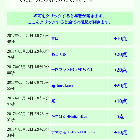
名前をクリックすると感想が開きます。
ここをクリックすると全ての感想が開きます。
2017年05月22日 18時05分
+10点
青出
49秒
砂浜さん、こんにちは。期間中は拙作に感想を書いてくださり、
2017年05月20日 22時58分
+20点
あまくさ
嬉しかったです。どうもありがとうございました。
26秒
御作『子安貝デッドスピード』を拝読しました。個人的に感じた
あまくさです。期間中、拙作にご感想を頂き有難うございました。
2017年05月16日 18時19分
点を述べさせていただこうと思います。
+20点
一路マヤ XHGoM1WP2I
感想返しにお伺いしました。
00秒
「不思議な卵」というお題でかぐや姫のツバメの子安貝を思いつ
2017年05月15日 08時15分
竹取物語のパロディですね。あれは原作が良くできた話なので、御
+20点
ag_harukawa
かれた発想に、まず拍手をお送りしたいです。かぐや姫はお話とし
こんにちは、一路マヤことmayaと申します｡
55秒
作はそれにやや興趣が寄りかかっている部分はあるように思いま
て知ってはいるのですが、５人の貴公子の場面はあやふやだったの
先日は拙作に感想をありがとうございました｡
す。ただ、燕の子安貝のくだりからどんどん意表をつく展開になっ
砂浜 様
2017年05月14日 23時57分
で、「そうか、こういうお話だったのか」と楽しんで読ませていた
+10点
冗
ていくあたりに、作者様のオリジナリティを感じました。
57秒
だきました。かぐや姫を日本最古のＳＦととらえる向きもあるよう
どうでもいい話から始めて恐縮なのですが、そういや『かぐや姫』
他の方も書かれていましたが、中納言の生悟りのようなドヤ顔にか
なるほど、物語を起こし、結ぶ。
で、お話が作られて１０００年以上を経た今もさまざまな形で味わ
ってどんな話だっけと思ってググったら、トップにかぐや姫という
こんにちは。冗です。拝読いたしました。
2017年05月12日 22時34分
ぐや姫が浴びせる、
そのお手本となるような破綻のない短編、楽しく拝読させていただ
うことのできる題材なのだなあと、改めて認識させられました。
0点
たてばん 4Ru6zmU./o
名のおっさん（いやもう爺さんか）三人組フォークグループのフォ
51秒
きました。
途中、「面白い偶然だな。～」と皇子が言い出した時点で、かぐ
トが出てきてげんなりしました｡砂浜さんのせいです｡
好きなノリです。軽くて、ちょっと熱くて、楽しかった。引っ掛
＞「帰れ☆」
や姫の世界が急転換し、いい意味で悪ノリが加速していくのが面白
・こんばんは、たてばんと申します。
2017年05月12日 22時23分
かりがなくすらすら読めたことも好印象です。うちの中学生の息子
+10点
ナマケモノ Ao3kkOHwEo
突拍子もないことが書かれているはずなのに、妙に納得できてしま
かったです。というか、「アシハヤノカミ」って…（笑） 本当の
拝読させていただいたので、感想を落とします。
34秒
さて、民話なのに「チョロい」とか「安全ベルト」とかちょくちょ
にも好評でした。
このセリフが笑えました。
う。
神様の名前みたいで、本作で一番笑いました。