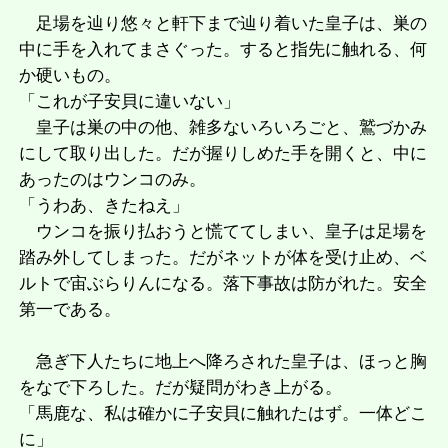
足場を辿り悠々と軒下まで辿り着いた皇子は、巣の
中に手を入れてまさぐった。すると指先に触れる、何
か硬いもの。
「これが子安貝に違いない」
皇子は巣の中の他、雑多ないろいろごと、鷲づかみ
にして取り出した。だが握りしめた手を開くと、中に
あったのはウンコのみ。
「うわあ、きたねえ」
ウンコを振り払おうと慌ててしまい、皇子は足場を
踏み外してしまった。だがネットが体を受け止め、ベ
ルトで宙ぶらりんになる。落下事故は防がれた。安全
第一である。
急ぎ下人たちに地上へ降ろされた皇子は、ほっと胸
をなで下ろした。だが疑問がわき上がる。
「馬鹿な、私は確かに子安貝に触れたはず。一体どこ
に」